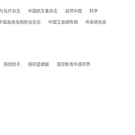
与化疗杂志
中国抗生素杂志
自然中国
科学
中国血吸虫病防治杂志
中国艾滋病性病
传染病信息
感控助手
感控蓝蜻蜓
感控新青年感控界